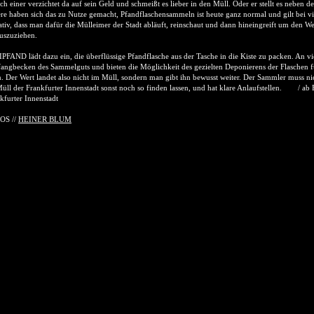
h einer verzichtet da auf sein Geld und schmeißt es lieber in den Müll. Oder er stellt es neben 
re haben sich das zu Nutze gemacht, Pfandflaschensammeln ist heute ganz normal und gilt bei vi
ativ, dass man dafür die Mülleimer der Stadt abläuft, reinschaut und dann hineingreift um den
auszuziehen.
PFAND lädt dazu ein, die überflüssige Pfandflasche aus der Tasche in die Kiste zu packen. An vi
angbecken des Sammelguts und bieten die Möglichkeit des gezielten Deponierens der Flaschen f
. Der Wert landet also nicht im Müll, sondern man gibt ihn bewusst weiter. Der Sammler muss ni
üll der Frankfurter Innenstadt sonst noch so finden lassen, und hat klare Anlaufstellen. / ab Fr
kfurter Innenstadt
OS //
HEINER BLUM