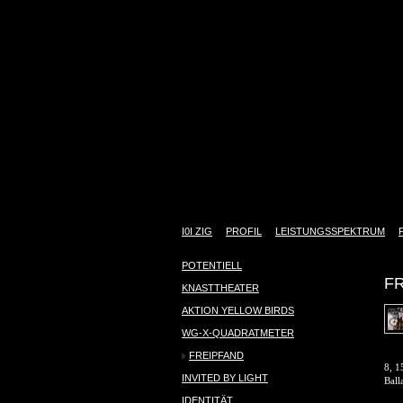
I0I ZIG
PROFIL
LEISTUNGSSPEKTRUM
POTENTIELL
F
KNASTTHEATER
AKTION YELLOW BIRDS
WG-X-QUADRATMETER
FREIPFAND
8, 1
INVITED BY LIGHT
Ball
IDENTITÄT