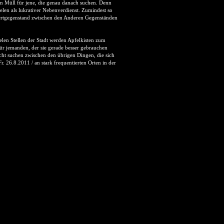
den Müll für jene, die genau danach suchen. Denn
elen als lukrativer Nebenverdienst. Zumindest so
 Wertgegenstand zwischen den Anderen Gegenständen
elen Stellen der Stadt werden Apfelkisten zum
ür jemanden, der sie gerade besser gebrauchen
cht suchen zwischen den übrigen Dingen, die sich
. 26.8.2011 / an stark frequentierten Orten in der