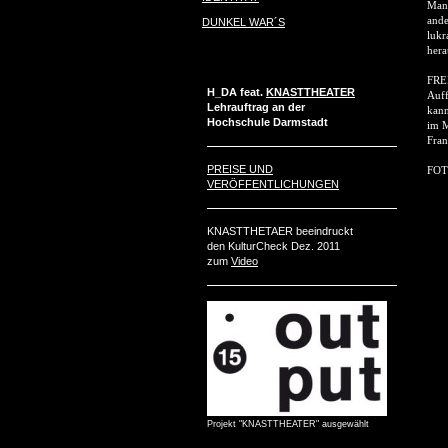
Manc
ande
DUNKEL WAR´S
lukr
her
FREI
H_DA feat.
KNASTTHEATER
Auff
Lehrauftrag an der
kann
Hochschule Darmstadt
im M
Fran
PREISE UND
FOT
VERÖFFENTLICHUNGEN
KNASTTHETAER beeindruckt
den KulturCheck Dez. 2011
zum
Video
Projekt "KNASTTHEATER" ausgewählt