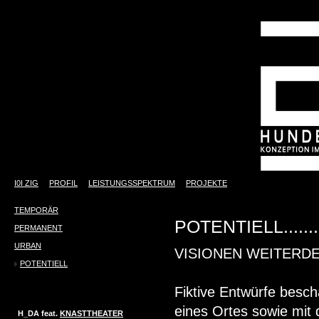
I0I ZIG
PROFIL
LEISTUNGSSPEKTRUM
PROJEKTE
TEMPORÄR
POTENTIELL.......
PERMANENT
URBAN
VISIONEN WEITERD
POTENTIELL
Fiktive Entwürfe besch
eines Ortes sowie mit
H_DA feat.
KNASTTHEATER