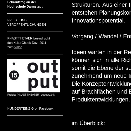
Lehrauftrag an der
Strukturen. Aus einer 
Hochschule Darmstadt
entstehen Planungskon
Innovationspotential.
PREISE UND
VERÖFFENTLICHUNGEN
Vorgang / Wandel / En
KNASTTHETAER beeindruckt
den KulturCheck Dez. 2011
zum
Video
Ideen warten in der Re
können sich in alle R
somit die Ebene der sub
zunehmend um neue Inh
Die Konzeptentwicklun
auf Brachflächen und B
Projekt "KNASTTHEATER" ausgewählt
Produktentwicklungen
HUNDERTEINZIG on Facebook
im Überblick: